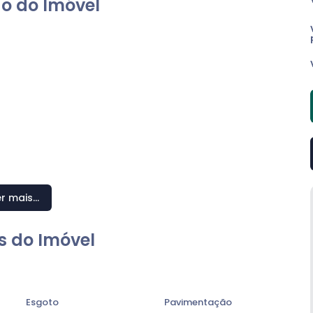
o do Imóvel
r mais...
s do Imóvel
Esgoto
Pavimentação
nibilidade (garantias aceitas: fiador ou seguro fiança).