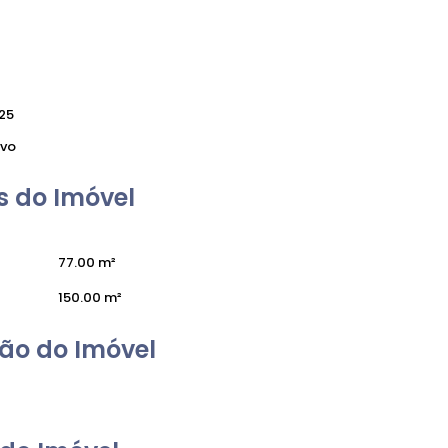
25
vo
 do Imóvel
77
.00
m²
150
.00
m²
ão do Imóvel