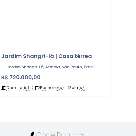
Jardim Shangri-lá | Casa térrea
Jardim Shangri-Lá, Atibaia, São Paulo, Brasil
R$
720.000,00
1
Dormitório(s)
2
Banheiro(s)
1
Sala(s)
2
Vaga(s)
Útil:
.00
Terreno:
.00
80
m²
510
m²
Onde Estamos