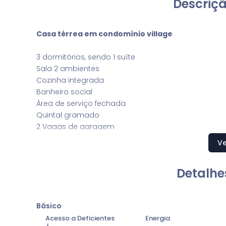
Descriçã
Casa térrea em condomínio village
3 dormitórios, sendo 1 suíte
Sala 2 ambientes
Cozinha integrada
Banheiro social
Área de serviço fechada
Quintal gramado
2 Vagas de garagem
Ve
A.C.: 77m²
A.T.: 150m² (a partir)
Detalhe
Valor: R$ 650.000,00 (à partir)
Aceita financiamento
Básico
Acesso a Deficientes
Energia
OBS: Algumas unidades para locação: consulte dispo