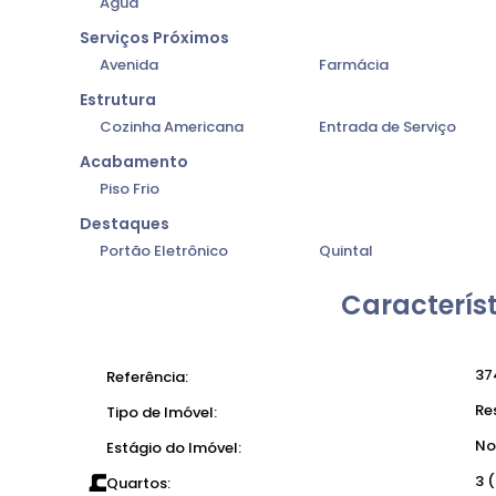
Água
Serviços Próximos
Avenida
Farmácia
Estrutura
Cozinha Americana
Entrada de Serviço
Acabamento
Piso Frio
Destaques
Portão Eletrônico
Quintal
Característ
37
Referência:
Re
Tipo de Imóvel:
No
Estágio do Imóvel:
3 
Quartos: