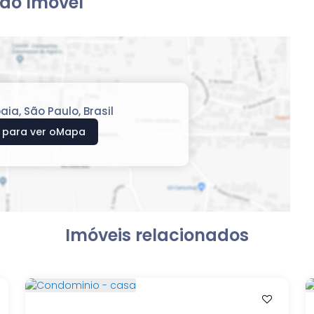
do Imóvel
baia
,
São Paulo
,
Brasil
 para ver o
Mapa
Imóveis relacionados