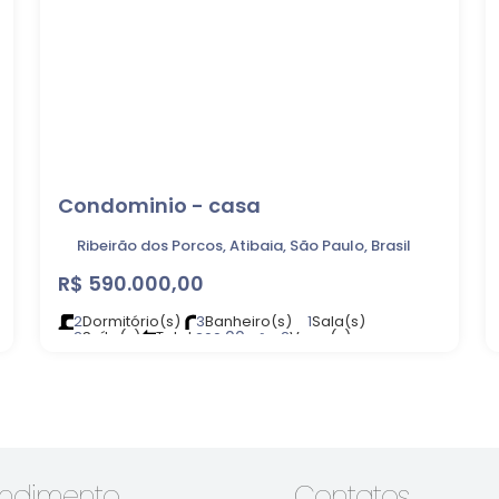
Condominio - casa
Ribeirão dos Porcos, Atibaia, São Paulo, Brasil
R$
590.000,00
2
Dormitório(s)
3
Banheiro(s)
1
Sala(s)
2
Suíte(s)
Total:
.00
2
Vaga(s)
200
m²
Útil:
.00
Terreno:
.00
74
m²
200
m²
endimento
Contatos