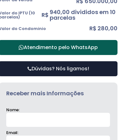
R$
650.000,00
940,00 divididos em 10
Valor do IPTU (10
R$
parcelas
parcelas)
R$
280,00
Valor do Condominio
Atendimento pelo
WhatsApp
Dúvidas? Nós ligamos!
Receber mais Informações
Nome:
Email: