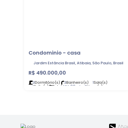
Condominio - casa
Jardim Estância Brasil, Atibaia, São Paulo, Brasil
R$
490.000,00
3
Dormitório(s)
3
Banheiro(s)
1
Sala(s)
1
Suíte(s)
Total:
.00
3
Vaga(s)
250
m²
Útil:
.00
Terreno:
.00
78
m²
250
m²
At