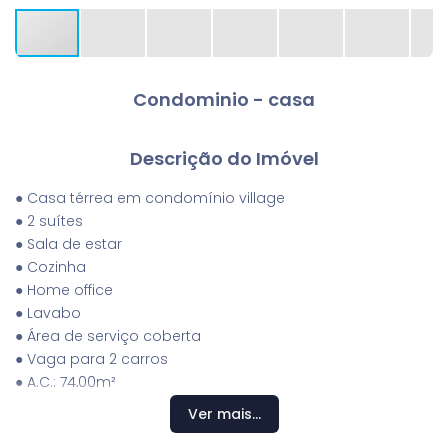
Condominio - casa
Descrição do Imóvel
● Casa térrea em condomínio village
● 2 suítes
● Sala de estar
● Cozinha
● Home office
● Lavabo
● Área de serviço coberta
● Vaga para 2 carros
● A.C.: 74,00m²
● A.T.: 200,00m²
Ver mais...
● Valor de venda: R$ 590.000,00