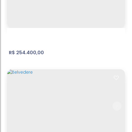
Jd Paulista - terreno - ref: TE026
Jardim do Lago
,
Atibaia
,
São Paulo
,
Brasil
571
m²
Terreno:
15
m
Frente:
.00
.00
R$
254.400,00
Braganca
Condomínio Residencial Sunset Village
,
Bragança
Paulista
,
São Paulo
,
Brasil