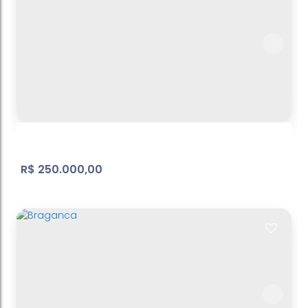
Nova Atibaia | Terreno
Nova Cerejeira
,
Atibaia
,
São Paulo
,
Brasil
261
m²
Útil:
.15
R$
250.000,00