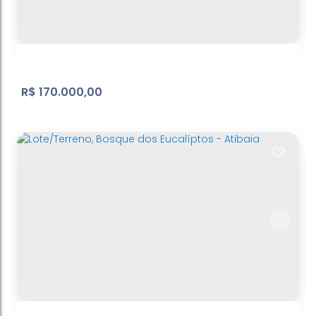
Jardim Estância Brasil
,
Atibaia
,
São Paulo
,
Brasil
1000
m²
Terreno:
50
m
Fundos:
20
m
Frente:
.00
.00
.00
R$
170.000,00
Jd. Cerejeiras
Nova Cerejeira
,
Atibaia
,
São Paulo
,
Brasil
176
m²
Terreno:
.00