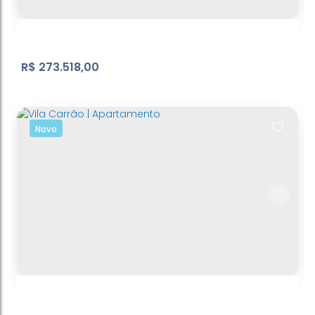
324
m²
Terreno:
.00
R$
273.518,00
Novo
Belvedere
Atibaia Belvedere
,
Atibaia
,
São Paulo
,
Brasil
1278
m²
Terreno:
.11