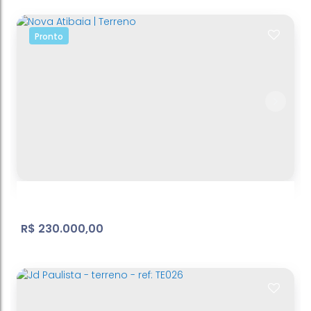
Pronto
Belvedere - terreno - ref: TE099
Atibaia Belvedere
,
Atibaia
,
São Paulo
,
Brasil
440
m²
Terreno:
.00
R$
230.000,00