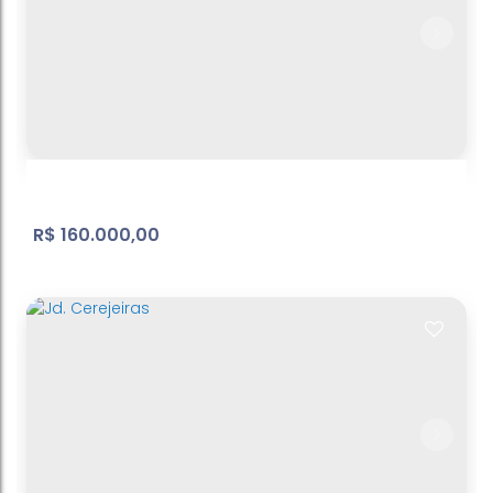
Belvedere
Atibaia Belvedere
,
Atibaia
,
São Paulo
,
Brasil
499
m²
Terreno:
.00
R$
160.000,00
Jd. Estancia Brasil - terreno - ref: TE098