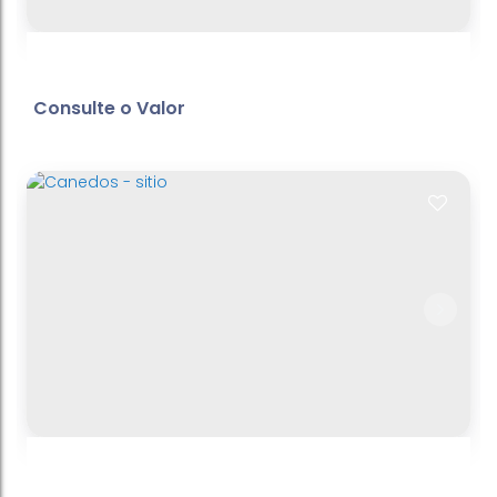
Consulte o Valor
Condominio
Centro
,
Bom Jesus dos Perdões
,
São Paulo
,
Brasil
689
m²
Terreno:
.00