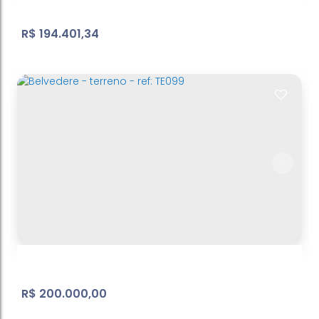
R$
194.401,34
Lote/Terreno, Bosque dos Eucalíptos -
Atibaia
Bosque dos Eucalíptos
,
Atibaia
,
São Paulo
,
Brasil
412
m²
Terreno:
.63
R$
200.000,00