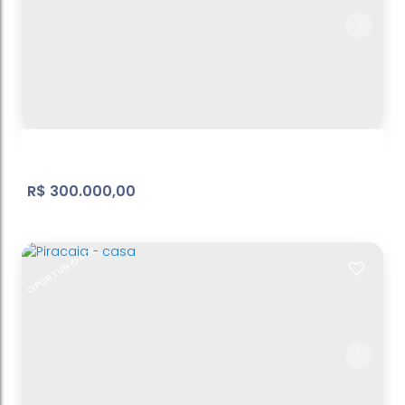
Terreno Bosque dos Eucaliptos
Bosque dos Eucalíptos
,
Atibaia
,
São Paulo
,
Brasil
600
m²
Terreno:
.00
R$
300.000,00
OPORTUNIDADE
Condomínio - casa