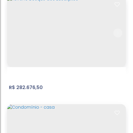
Terreno
Bosque dos Eucalíptos
,
Atibaia
,
São Paulo
,
Brasil
600
m²
Terreno:
.00
R$
282.676,50