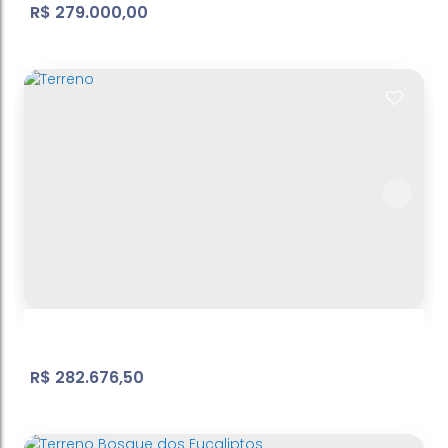
R$
279.000,00
Vila Carrão | Apartamento
Vila Carrão
,
São Paulo
,
São Paulo
,
Brasil
2
Dormitório(s)
1
Banheiro(s)
1
Sala(s)
37
m²
Útil:
.00
R$
282.676,50