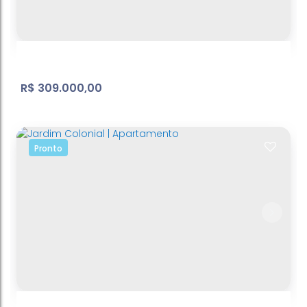
Atibaia Belvedere
,
Atibaia
,
São Paulo
,
Brasil
2
Dormitório(s)
2
Banheiro(s)
1
Sala(s)
2
Vaga(s)
R$
309.000,00
Pronto
Piracaia - casa
Batatuba
,
3
Dormitório(s)
1
Banheiro(s)
2
Sala(s)
314
m²
Total:
3
Vaga(s)
79
m²
Útil:
.00
.00
314
m²
Terreno:
.00