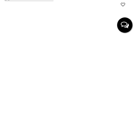
Condomínio - casa
Jardim Estância Brasil, Atibaia, São Paulo, Brasil
R$
750.000,00
3
Dormitório(s)
3
Banheiro(s)
1
Sala(s)
1
Suíte(s)
2
Vaga(s)
Útil:
108
m²
Terreno:
222
m²
.00
.00