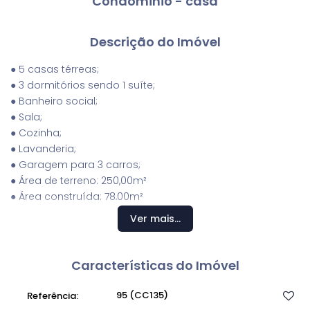
Condominio - casa
Descrição do Imóvel
● 5 casas térreas;
● 3 dormitórios sendo 1 suíte;
● Banheiro social;
● Sala;
● Cozinha;
● Lavanderia;
● Garagem para 3 carros;
● Área de terreno: 250,00m²
● Área construída: 78,00m²
● Valor de venda: R$ 490.000,00
Ver mais...
● 1 Sobrado;
● 2 dormitórios;
Características do Imóvel
● Banheiro social;
● Lavabo;
95
(CC135)
Referência:
● Sala;