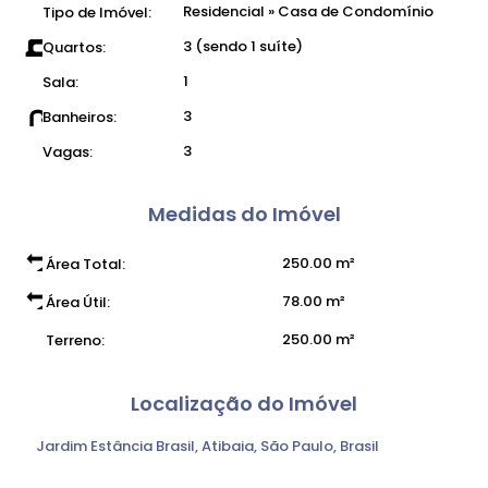
Residencial
»
Casa de Condomínio
Tipo de Imóvel:
● Cozinha;
● Lavanderia;
3 (sendo 1 suíte)
Quartos:
● Garagem para 3 carros;
1
Sala:
● Valor de venda: R$ 460.000,00
3
Banheiros:
● Condomínio com poço artesiano, fiação subterrânea.
● Área total de terreno: 2500,00m²
3
Vagas:
Medidas do Imóvel
250
.00
m²
Área Total:
78
.00
m²
Área Útil:
250
.00
m²
Terreno:
Localização do Imóvel
Jardim Estância Brasil
,
Atibaia
,
São Paulo
,
Brasil