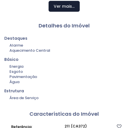
Espaço para depósito;
Ver mais...
Banheiro externo;
Área externa ampla;
Área de serviço coberta;
Detalhes do Imóvel
Garagem para 3 carros;
Destaques
Móveis planejados;
Alarme
Sistema de monitoramento;
Aquecimento Central
Aquecimento solar;
Básico
Energia
Área de terreno: 520,00m²
Esgoto
Área construída: 490,00m²
Pavimentação
Água
Valor de venda: R$ 970.000,00
Estrutura
Área de Serviço
Características do Imóvel
211
(CA372)
Referência: