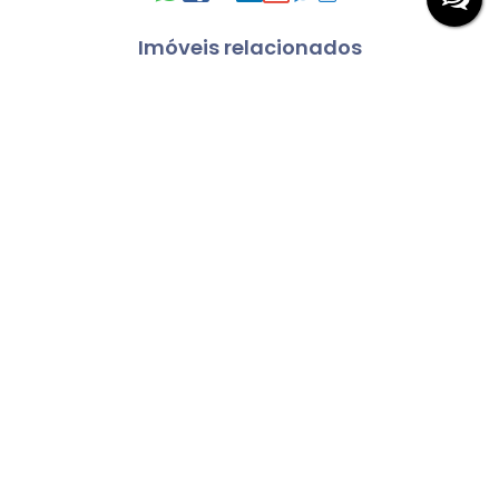
Imóveis relacionados
Vila Santista
Vila Santista, Atibaia, São Paulo, Brasil
R$
4.300.000,00
5
Dormitório(s)
5
Banheiro(s)
3
Sala(s)
5
Suíte(s)
5 ~ 6
Vaga(s)
Útil:
900
m²
Terreno:
3030
m²
.00
.00