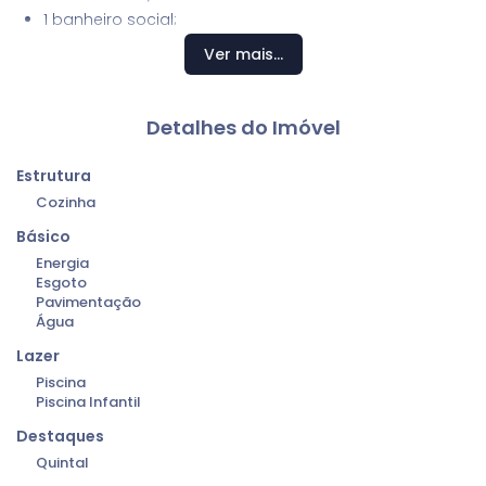
1 banheiro social;
Ver mais...
Área externa:
Área gourmet;
Edícula;
Detalhes do Imóvel
Salão/escritório;
Piscina;
Estrutura
Jardim com pomar;
Cozinha
Garagem para 10 carros;
Básico
Energia
Área de terreno: 1220,00m²
Esgoto
Área construída: 332,00m²
Pavimentação
Água
Valor de venda: R$1.200.000,00
Lazer
Estuda permuta com imóvel até 50% do valor.
Piscina
Piscina Infantil
Destaques
Quintal