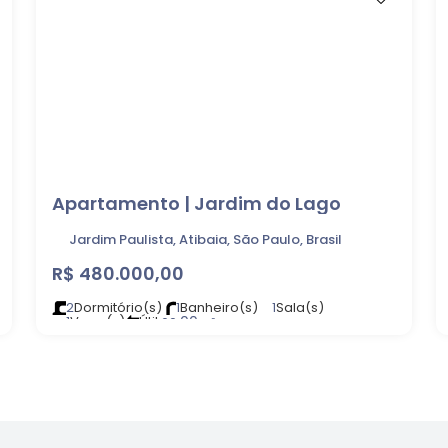
Apartamento | Jardim do Lago
Jardim Paulista, Atibaia, São Paulo, Brasil
R$
480.000,00
2
Dormitório(s)
1
Banheiro(s)
1
Sala(s)
1
Vaga(s)
Útil:
.00
60
m²