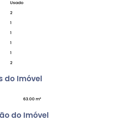
Usado
2
1
1
1
1
2
 do Imóvel
63
.00
m²
ão do Imóvel