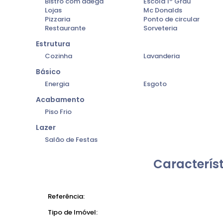
Bistrô com adega
Escola 1º Grau
Por que escolher este apartamento?
Lojas
Mc Donalds
Este é um imóvel ideal tanto para quem quer
morar
Pizzaria
Ponto de circular
para quem deseja
investir em Atibaia
. A planta fu
Restaurante
Sorveteria
principais áreas da cidade tornam o apartamento u
Estrutura
Cozinha
Lavanderia
Básico
Energia
Esgoto
Acabamento
Piso Frio
Lazer
Salão de Festas
Característ
Referência:
Tipo de Imóvel: