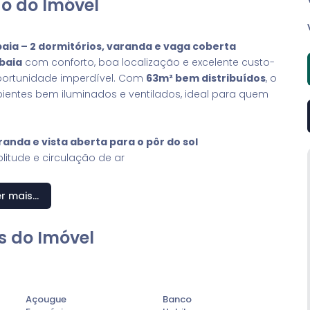
o do Imóvel
aia – 2 dormitórios, varanda e vaga coberta
baia
com conforto, boa localização e excelente custo-
ortunidade imperdível. Com
63m² bem distribuídos
, o
ientes bem iluminados e ventilados, ideal para quem
randa e vista aberta para o pôr do sol
itude e circulação de ar
nomia e conforto
r mais...
 segurança
s do Imóvel
jados de Atibaia, próximo à
Igreja do Jardim Paulista
,
ras da
Avenida Lucas Nogueira Garcez
, principal
ão conta com mercados, restaurantes, escolas,
Açougue
Banco
 minutos de casa.