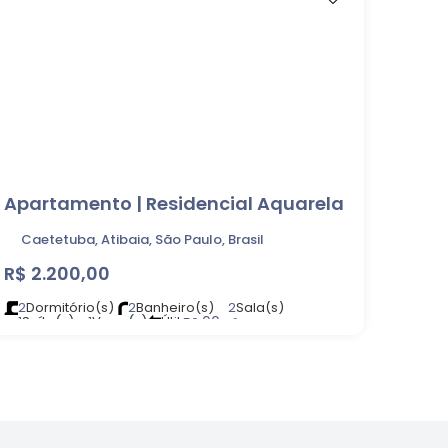
Apartamento | Residencial Aquarela
Caetetuba, Atibaia, São Paulo, Brasil
R$
2.200,00
2
Dormitório(s)
2
Banheiro(s)
2
Sala(s)
1
Suíte(s)
1
Vaga(s)
Útil:
.00
56
m²