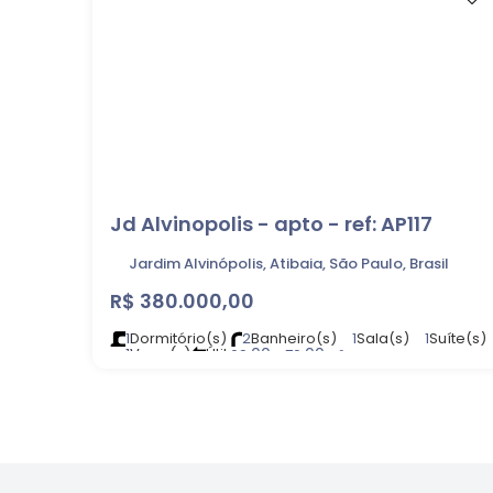
Jd Alvinopolis - apto - ref: AP117
Jardim Alvinópolis, Atibaia, São Paulo, Brasil
R$
380.000,00
1
Dormitório(s)
2
Banheiro(s)
1
Sala(s)
1
Suíte(s)
1
Vaga(s)
Útil:
.00
.00
69
~ 70
m²