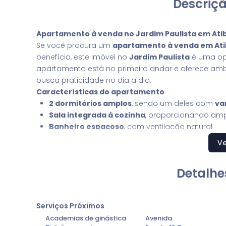
Descriçã
Apartamento à venda no Jardim Paulista em Atib
Se você procura um
apartamento à venda em Ati
benefício, este imóvel no
Jardim Paulista
é uma op
apartamento está no primeiro andar e oferece amb
busca praticidade no dia a dia.
Características do apartamento
2 dormitórios amplos
, sendo um deles com
va
Sala integrada à cozinha
, proporcionando ampl
Banheiro espaçoso
, com ventilação natural
Chuveiro com energia solar
, que garante eco
Ve
Área de serviço
bem planejada
1 vaga de garagem coberta
, oferecendo mais
Detalhe
Localização privilegiada no Jardim Paulista
O imóvel está situado em um dos bairros mais dese
ao
Lago do Jardim do Lago
e a apenas três quad
Serviços Próximos
corredor comercial e de serviços da cidade. A regi
Academias de ginástica
Avenida
academias e linhas de transporte — tudo a poucos