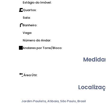
Estágio do Imóvel:
Quartos:
Sala:
Banheiro:
Vaga:
Número do Andar:
Andares por Torre/Bloco:
Medidas
Área Útil:
Localizaç
Jardim Paulista
,
Atibaia
,
São Paulo
,
Brasil