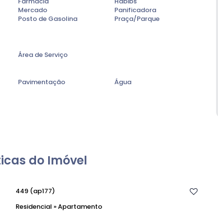
Farmácia
Habibs
Mercado
Panificadora
 em um bairro tranquilo e bem estruturado
quanto
Posto de Gasolina
Praça/Parque
ncional, a iluminação natural e o fácil acesso às
ma excelente escolha para diferentes perfis.
Área de Serviço
Pavimentação
Água
icas do Imóvel
449
(ap177)
Residencial
»
Apartamento