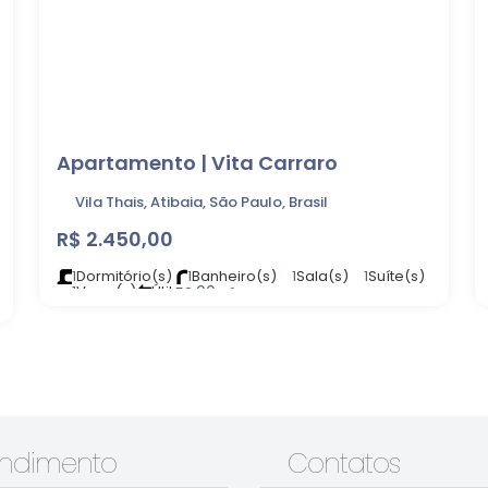
Apartamento | Vita Carraro
Vila Thais, Atibaia, São Paulo, Brasil
R$
2.450,00
1
Dormitório(s)
1
Banheiro(s)
1
Sala(s)
1
Suíte(s)
1
Vaga(s)
Útil:
.00
52
m²
endimento
Contatos