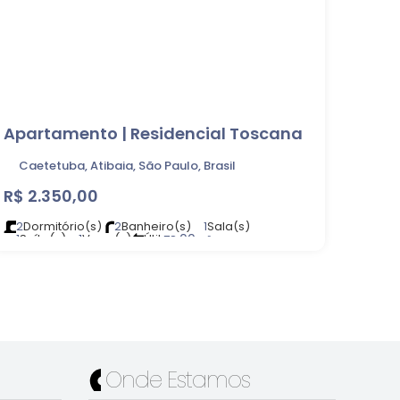
Apartamento | Residencial Toscana
Caetetuba, Atibaia, São Paulo, Brasil
R$
2.350,00
2
Dormitório(s)
2
Banheiro(s)
1
Sala(s)
1
Suíte(s)
1
Vaga(s)
Útil:
.00
78
m²
Onde Estamos