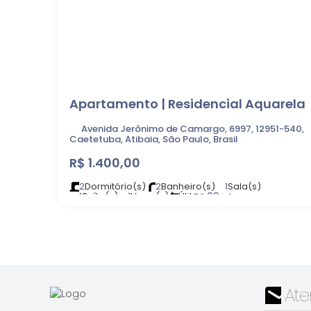
Apartamento | Residencial Aquarela
Avenida Jerônimo de Camargo, 6997, 12951-540,
Caetetuba, Atibaia, São Paulo, Brasil
R$
1.400,00
2
Dormitório(s)
2
Banheiro(s)
1
Sala(s)
1
Suíte(s)
1
Vaga(s)
Útil:
.00
56
m²
At