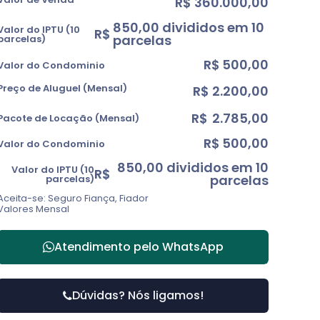
R$
360.000,00
850,00 divididos em 10
Valor do IPTU (10
R$
parcelas
parcelas)
R$
500,00
Valor do Condominio
Preço de Aluguel (Mensal)
R$
2.200,00
R$
2.785,00
Pacote de Locação (Mensal)
R$
500,00
Valor do Condominio
850,00 divididos em 10
Valor do IPTU (10
R$
parcelas
parcelas)
Aceita-se: Seguro Fiança, Fiador
Valores Mensal
Atendimento pelo
WhatsApp
Dúvidas? Nós ligamos!