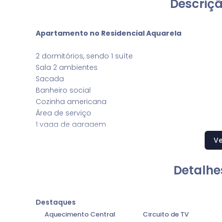
Descriçã
Apartamento no Residencial Aquarela
2 dormitórios, sendo 1 suíte
Sala 2 ambientes
Sacada
Banheiro social
Cozinha americana
Área de serviço
1 vaga de garagem
Ve
Condomínio com lazer e portaria 24h
Apartamento encontra-se mobiliado
Detalhe
Agende uma visita e conheça essa oportunidade.
Destaques
Aquecimento Central
Circuito de TV