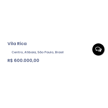
Vila Rica
Centro, Atibaia, São Paulo, Brasil
R$
600.000,00
Terreno:
300
m²
Fundos:
25
m
Frente:
12
m
.00
.00
.00