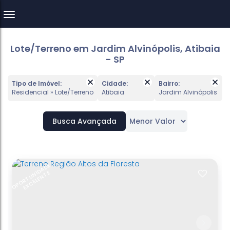
Lote/Terreno em Jardim Alvinópolis, Atibaia
- SP
Tipo de Imóvel:
Cidade:
Bairro:
Residencial » Lote/Terreno
Atibaia
Jardim Alvinópolis
Busca Avançada
O
P
O
R
T
D
A
D
E
-
E
X
C
E
L
E
T
L
O
C
A
LI
Z
A
Ç
Ã
NI
E
U
N
O