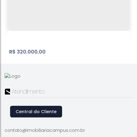
R$
320.000,00
Atendimento
Central do Cliente
Terreno Região Altos da Floresta
Jardim Alvinópolis
,
Atibaia
,
São Paulo
,
Brasil
contato@imobiliariacampus.com.br