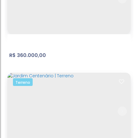
Belvedere
Atibaia Belvedere
,
Atibaia
,
São Paulo
,
Brasil
830
m²
Total:
17
m
Frente:
.00
.00
R$
360.000,00
Terreno
Jardim Paulista | Terreno
Jardim Paulista
,
Atibaia
,
São Paulo
,
Brasil