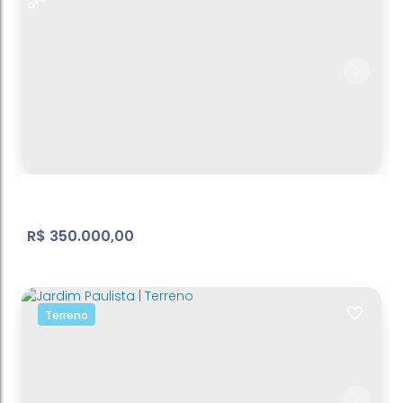
Terreno Região Altos da Floresta
Jardim Alvinópolis
,
Atibaia
,
São Paulo
,
Brasil
300
m²
Terreno:
30
m
Fundos:
10
m
Frente:
.00
.00
.00
R$
350.000,00
Terreno