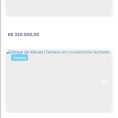
Bosque dos Eucalíptos
,
Atibaia
,
São Paulo
,
Brasil
600
m²
Terreno:
.00
R$
320.000,00
Terreno
Terreno | Condomínio Elementum
Cachoeira
,
Atibaia
,
São Paulo
,
Brasil
361
m²
Terreno:
.54