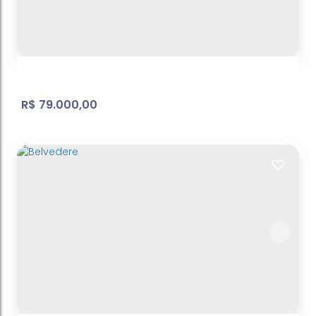
R$
79.000,00
Belvedere
Jardim Brasil
,
Atibaia
,
São Paulo
,
Brasil
296
m²
Terreno:
36
m
Fundos:
8
m
Frente:
.00
.00
.25