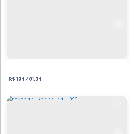
Jd. Cerejeiras
Nova Cerejeira
,
Atibaia
,
São Paulo
,
Brasil
176
m²
Terreno:
.00
R$
194.401,34