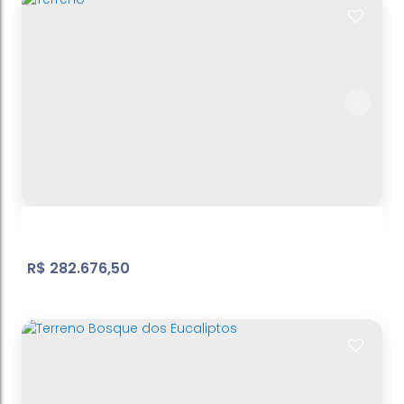
Belvedere
Atibaia Belvedere
,
Atibaia
,
São Paulo
,
Brasil
1278
m²
Terreno:
.11
R$
282.676,50