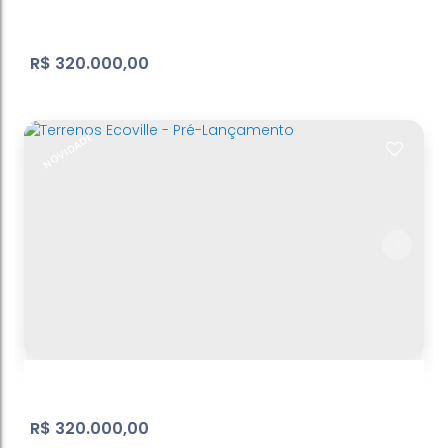
R$
320.000,00
NOVIDADE
Village de Atibaia | Terreno em
condomínio fechado
Loteamento Village de Atibaia
,
Atibaia
,
São Paulo
,
Brasil
980
m²
Terreno:
.00
R$
320.000,00