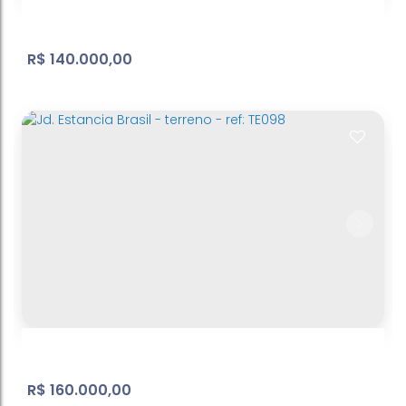
R$
140.000,00
Belvedere
Atibaia Belvedere
,
Atibaia
,
São Paulo
,
Brasil
499
m²
Terreno:
.00
R$
160.000,00