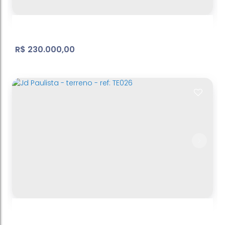
440
m²
Terreno:
.00
R$
230.000,00
Nova Atibaia | Terreno
Nova Cerejeira
,
Atibaia
,
São Paulo
,
Brasil
261
m²
Útil:
.15