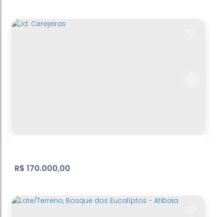
Jd. Estancia Brasil - terreno - ref: TE098
Jardim Estância Brasil
,
Atibaia
,
São Paulo
,
Brasil
1000
m²
Terreno:
50
m
Fundos:
20
m
Frente:
.00
.00
.00
R$
170.000,00