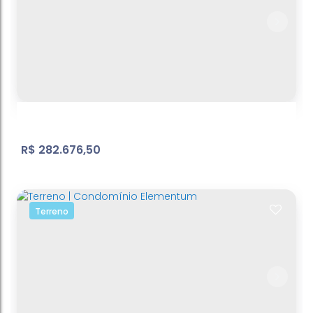
Terreno
Bosque dos Eucalíptos
,
Atibaia
,
São Paulo
,
Brasil
600
m²
Terreno:
.00
R$
282.676,50
Terreno
Terreno Bosque dos Eucaliptos