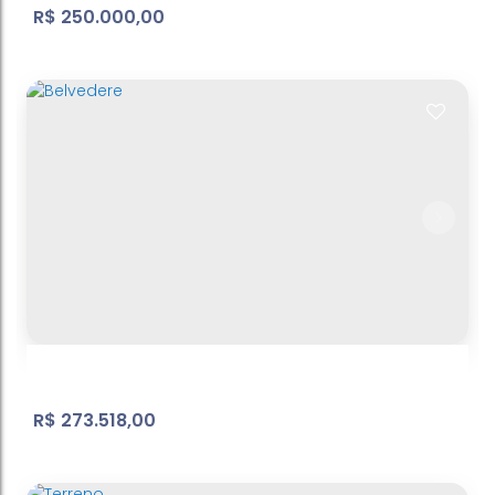
R$
250.000,00
Jd Paulista - terreno - ref: TE026
Jardim do Lago
,
Atibaia
,
São Paulo
,
Brasil
571
m²
Terreno:
15
m
Frente:
.00
.00
R$
273.518,00