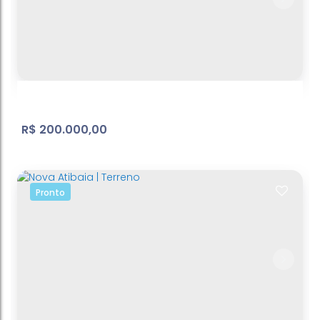
Lote/Terreno, Bosque dos Eucalíptos -
Atibaia
Bosque dos Eucalíptos
,
Atibaia
,
São Paulo
,
Brasil
412
m²
Terreno:
.63
R$
200.000,00
Pronto
Belvedere - terreno - ref: TE099
Atibaia Belvedere
,
Atibaia
,
São Paulo
,
Brasil