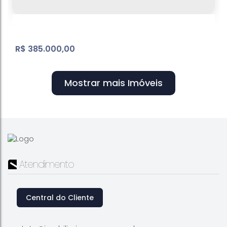
390
~ 39000
m²
Útil:
.00
.00
R$
385.000,00
Mostrar mais Imóveis
Jardim Centenário | Terreno
Atendimento
Jardim Centenário
,
Atibaia
,
São Paulo
,
Brasil
1078
m²
Terreno:
15
m
Frente:
.00
.00
Central do Cliente