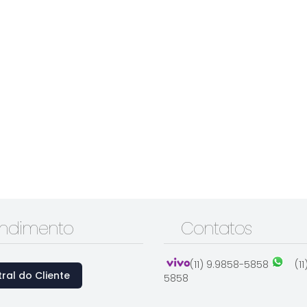
endimento
Contatos
(11) 9.9858-5858
(1
ral do Cliente
5858