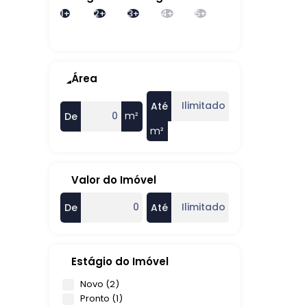
1+
2+
3+
4+
5+
Área
Até
m²
De
m²
Valor do Imóvel
De
Até
Estágio do Imóvel
Novo (2)
Pronto (1)