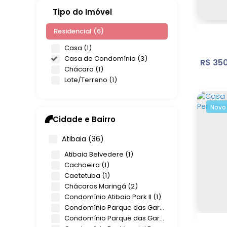
Tipo do Imóvel
Residencial (6)
Casa (1)
Casa de Condomínio (3)
R$
350
Chácara (1)
Lote/Terreno (1)
Novo
Cidade e Bairro
Atibaia (36)
Atibaia Belvedere (1)
Jard
Cachoeira (1)
Caetetuba (1)
Chácaras Maringá (2)
Bom
Condomínio Atibaia Park II (1)
2
Dorm
Condomínio Parque das Garças I (2)
60
.00
Condomínio Parque das Garças II (1)