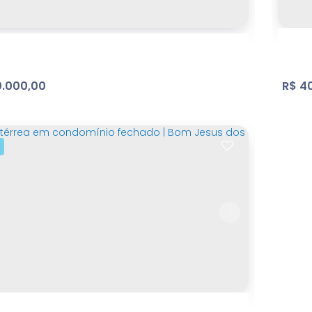
.000,00
R$
40
Con
im Santa Fé | Bom Jesus dos Perdões
San
Ja
 Jesus dos Perdões
,
São Paulo
,
Brasil
Brasi
itório(s)
1
Banheiro(s)
1
Sala(s)
1
Vaga(s)
2
Do
m²
Útil:
150
m²
Terreno:
.00
3
Va