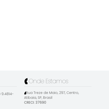
Onde Estamos
Rua Treze de Maio
,
297
,
Centro
,
1) 9.4814-
Atibaia
,
SP
,
Brasil
CRECI: 37690