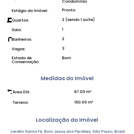
Condomínio
Pronto
Estágio do Imóvel:
2 (sendo 1 suíte)
Quartos:
1
Sala:
2
Banheiros:
3
Vagas:
Estado de
Bom
Conservação:
Medidas do Imóvel
67
.00
m²
Área Útil:
150
.00
m²
Terreno:
Localização do Imóvel
Jardim Santa Fé
,
Bom Jesus dos Perdões
,
São Paulo
,
Brasil