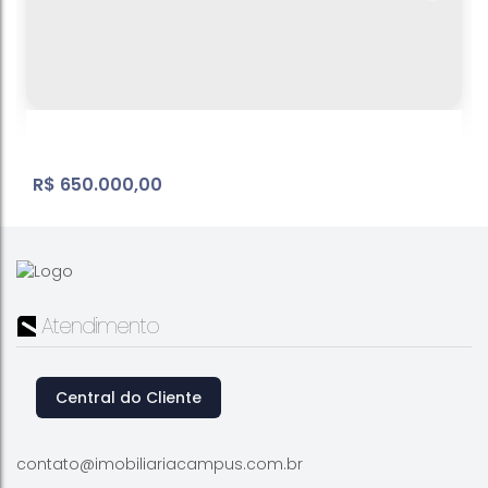
R$
650.000,00
Atendimento
Central do Cliente
Casa térrea em condomínio village
Caetetuba
,
Atibaia
,
São Paulo
,
Brasil
contato@imobiliariacampus.com.br