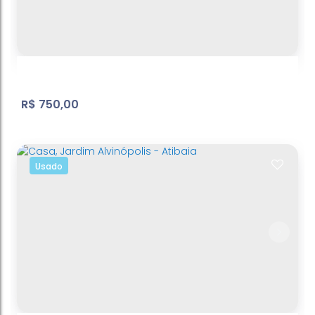
R$
750,00
Usado
Casa com 1 quarto, Jardim Alvinópolis -
Atibaia
Jardim Alvinópolis
,
Atibaia
,
São Paulo
,
Brasil
1
Dormitório(s)
1
Banheiro(s)