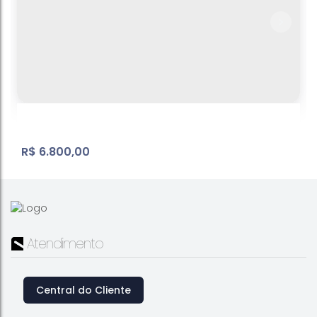
Casa para locação | Alvinópolis
Alvinópolis
,
Atibaia
,
São Paulo
,
Brasil
3
Dormitório(s)
4
Banheiro(s)
1
Sala(s)
1
Suíte(s)
4
Vaga(s)
200
m²
Útil:
200
m²
Terreno:
.00
.00
R$
6.800,00
Atendimento
Central do Cliente
Casa térrea | Jardim Morumbi