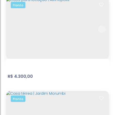
Pronto
Casa térrea | Jardim Brasil
Jardim Brasil
,
Atibaia
,
São Paulo
,
Brasil
3
Dormitório(s)
3
Banheiro(s)
2
Sala(s)
2
Suíte(s)
300
~ 3000
m²
Total:
6
Vaga(s)
150
m²
Útil:
.00
.00
.00
R$
4.300,00
Pronto