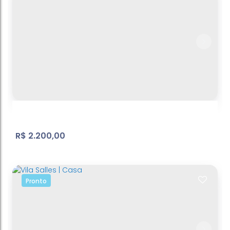
Casa térrea | Jardim Imperial
Jardim Imperial
,
Atibaia
,
São Paulo
,
Brasil
1
Dormitório(s)
1
Banheiro(s)
1
Vaga(s)
60
m²
Útil:
.00
R$
2.200,00
Pronto