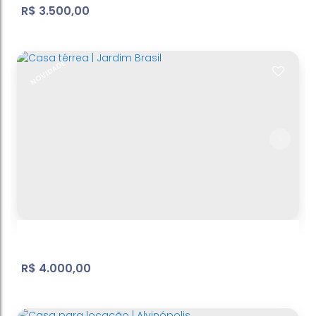
R$
3.500,00
NOVIDADE
Centro | Casa
Centro
,
Atibaia
,
São Paulo
,
Brasil
3
Dormitório(s)
2
Banheiro(s)
1
Sala(s)
1
Suíte(s)
2
Vaga(s)
R$
4.000,00