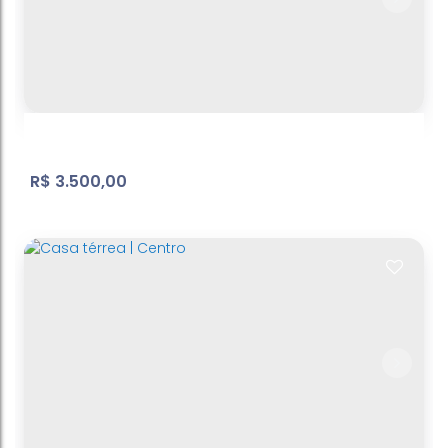
Casa térrea | Centro
Centro
,
Atibaia
,
São Paulo
,
Brasil
2
Dormitório(s)
1
Banheiro(s)
1
Sala(s)
60
m²
Útil:
.00
R$
3.500,00
Vila Salles | Casa
Vila Salles
,
Atibaia
,
São Paulo
,
Brasil