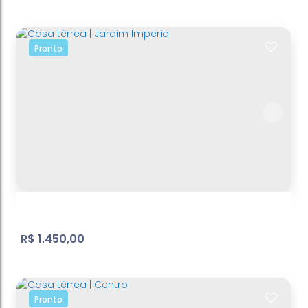
Pronto
Casa | Jardim Imperial
Jardim Imperial
,
Atibaia
,
São Paulo
,
Brasil
1
Dormitório(s)
1
Banheiro(s)
1
Sala(s)
2
Vaga(s)
R$
1.450,00
Pronto