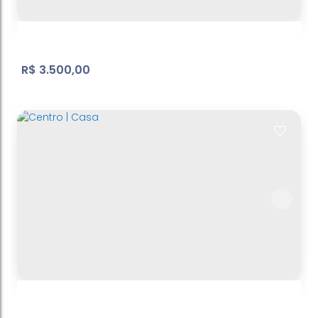
3
Dormitório(s)
2
Banheiro(s)
2
Sala(s)
156
m²
Total:
2
Vaga(s)
181
m²
Útil:
.00
.00
156
m²
Terreno:
.00
R$
3.500,00
Casa térrea | Centro
Centro
,
Atibaia
,
São Paulo
,
Brasil
2
Dormitório(s)
2
Banheiro(s)
1
Sala(s)
1
Suíte(s)
186
m²
Total:
1
Vaga(s)
127
m²
Útil:
.00
.00
186
m²
Terreno:
.48