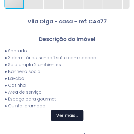
Vila Olga - casa - ref: CA477
Descrição do Imóvel
● Sobrado
● 3 dormitórios, sendo 1 suíte com sacada
● Sala ampla 2 ambientes
● Banheiro social
● Lavabo
● Cozinha
● Área de serviço
● Espaço para gourmet
● Quintal gramado
● 2 Vagas de garagem
Ver mais...
● A.C.: 105,00m²
● A.T.: 125,00m²
● Valor: R$ 860.000,00