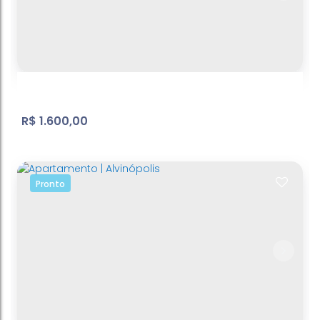
R$
1.600,00
Pronto
Apartamento | Jardim Alvinópolis
Jardim Alvinópolis
,
Atibaia
,
São Paulo
,
Brasil