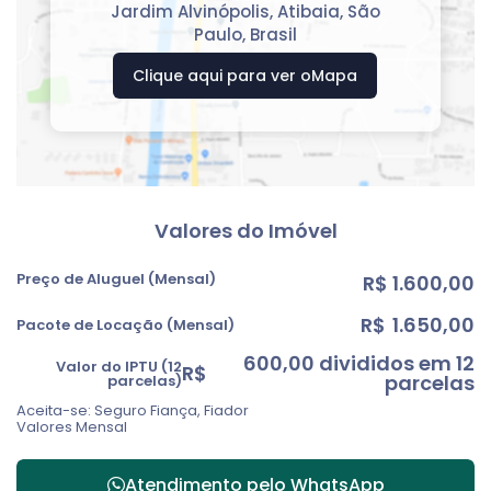
Jardim Alvinópolis
,
Atibaia
,
São
Paulo
,
Brasil
Clique aqui para ver o
Mapa
Valores do Imóvel
Preço de Aluguel (Mensal)
R$
1.600,00
R$
1.650,00
Pacote de Locação (Mensal)
600,00 divididos em 12
Valor do IPTU (12
R$
parcelas
parcelas)
Aceita-se: Seguro Fiança, Fiador
Valores Mensal
Atendimento pelo
WhatsApp