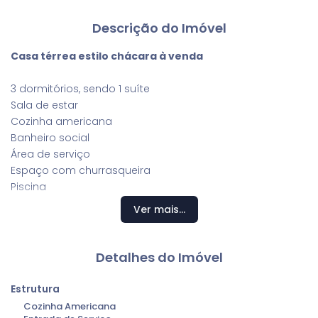
Descrição do Imóvel
Casa térrea estilo chácara à venda
3 dormitórios, sendo 1 suíte
Sala de estar
Cozinha americana
Banheiro social
Área de serviço
Espaço com churrasqueira
Piscina
5 vagas de garagem
Ver mais...
Possui poço artesiano
Excelente vista
Detalhes do Imóvel
Localização de fácil acesso
Estrutura
Cozinha Americana