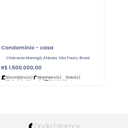
Condomínio - casa
Chácaras Maringá, Atibaia, São Paulo, Brasil
R$
1.500.000,00
3
Dormitório(s)
4
Banheiro(s)
1
Sala(s)
3
Suíte(s)
3
Vaga(s)
Útil:
.00
230
m²
Terreno:
.00
417
m²
Onde Estamos