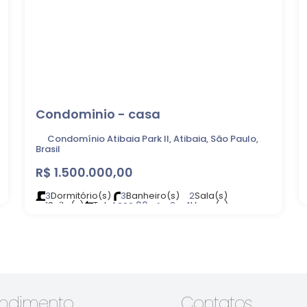
Condominio - casa
Condomínio Atibaia Park II, Atibaia, São Paulo,
Brasil
R$
1.500.000,00
3
Dormitório(s)
3
Banheiro(s)
2
Sala(s)
1
Suíte(s)
Total:
.00
3 ~ 4
Vaga(s)
300
m²
Útil:
.00
Terreno:
.00
181
m²
300
m²
endimento
Contatos