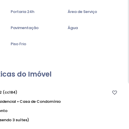
Portaria 24h
Área de Serviço
Pavimentação
Água
Piso Frio
icas do Imóvel
2
(cc184)
sidencial
»
Casa de Condomínio
onto
(sendo 3 suítes)