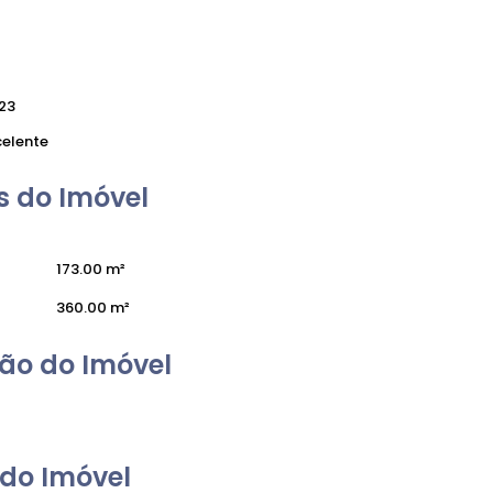
23
celente
 do Imóvel
173
.00
m²
360
.00
m²
ão do Imóvel
do Imóvel