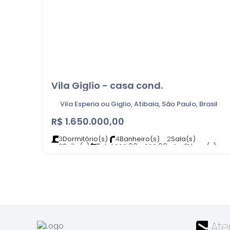
Vila Giglio - casa cond.
Vila Esperia ou Giglio, Atibaia, São Paulo, Brasil
R$
1.650.000,00
3
Dormitório(s)
4
Banheiro(s)
2
Sala(s)
3
Suíte(s)
Total:
.00
.00
3
Vaga(s)
299
~ 300
m²
Útil:
.00
Terreno:
.00
200
m²
300
m²
At