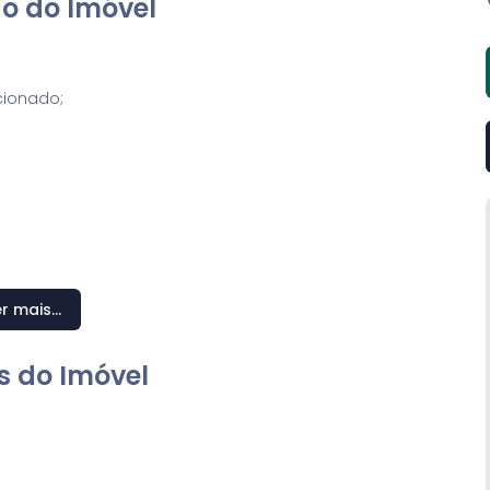
o do Imóvel
cionado;
r mais...
ritório;
s do Imóvel
.