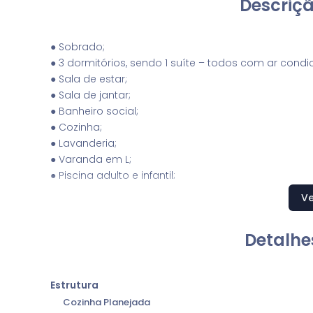
Descriçã
● Sobrado;
● 3 dormitórios, sendo 1 suíte – todos com ar condi
● Sala de estar;
● Sala de jantar;
● Banheiro social;
● Cozinha;
● Lavanderia;
● Varanda em L;
● Piscina adulto e infantil;
● Garagem para 4 carros, sendo 2 cobertos;
Ve
● Edícula com espaço gourmet, salão de jogos e esc
● Aquecimento solar com boiler de 600 litros.
Detalhe
● 2 Caixas D’água de 1000 litros
● Churrasqueira com forno de pizza e fogão a lenha
● Móveis planejados na sala, cozinha e quartos.
Estrutura
● Área de terreno: 666,00m²
Cozinha Planejada
● Área construída: 257,00m²