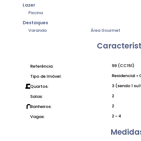
● Valor de venda: R$ 1.450.000,00
Lazer
Piscina
Destaques
Varanda
Área Gourmet
Característ
99
(CC151)
Referência:
Residencial
»
C
Tipo de Imóvel:
3 (sendo 1 suí
Quartos:
2
Salas:
2
Banheiros:
2 ~ 4
Vagas:
Medidas