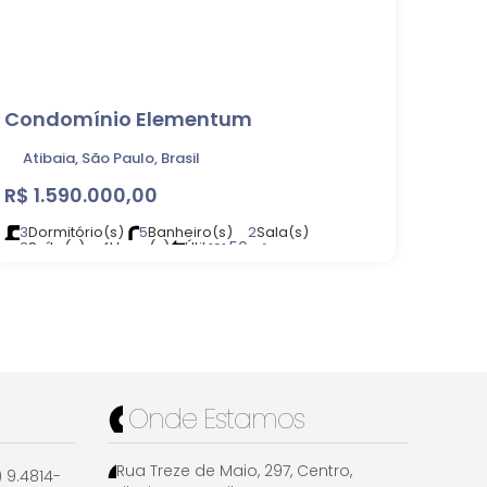
Condomínio Elementum
Atibaia, São Paulo, Brasil
R$
1.590.000,00
3
Dormitório(s)
5
Banheiro(s)
2
Sala(s)
3
Suíte(s)
4
Vaga(s)
Útil:
.50
191
m²
Terreno:
.00
360
m²
Onde Estamos
Rua Treze de Maio
,
297
,
Centro
,
1) 9.4814-