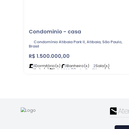
Condominio - casa
Condomínio Atibaia Park II, Atibaia, São Paulo,
Brasil
R$
1.500.000,00
3
Dormitório(s)
3
Banheiro(s)
2
Sala(s)
1
Suíte(s)
Total:
.00
3 ~ 4
Vaga(s)
300
m²
Útil:
.00
Terreno:
.00
181
m²
300
m²
At