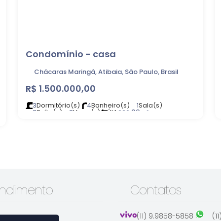
Condomínio - casa
Chácaras Maringá, Atibaia, São Paulo, Brasil
R$
1.500.000,00
3
Dormitório(s)
4
Banheiro(s)
1
Sala(s)
3
Suíte(s)
3
Vaga(s)
Útil:
.00
230
m²
Terreno:
.00
417
m²
endimento
Contatos
(11) 9.9858-5858
(1