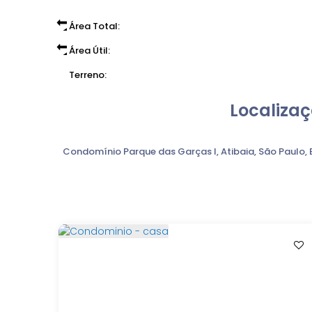
Área Total:
Área Útil:
Terreno:
Localizaç
Condomínio Parque das Garças I
,
Atibaia
,
São Paulo
,