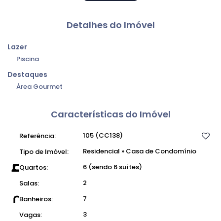
● Valor de venda: R$3.000.000,00
● Valor do condomínio: R$850,00
Detalhes do Imóvel
● Não aceita financiamento
● Estuda permuta de imóveis em São Paulo, ABC e Litoral
Lazer
Norte até 50% do valor
Piscina
Destaques
Área Gourmet
Características do Imóvel
105
(CC138)
Referência:
Residencial
»
Casa de Condomínio
Tipo de Imóvel:
6 (sendo 6 suítes)
Quartos:
2
Salas:
7
Banheiros:
3
Vagas: