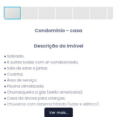
Condominio - casa
Descrição do Imóvel
● Sobrado;
● 6 suítes todas com ar-condicionado;
● Sala de estar e jantar;
● Cozinha;
● Área de serviço;
● Piscina climatizada;
● Churrasqueira a gás (estilo americana);
● Casa da árvore para crianças;
● Chuveiros com sistema híbrido (solar e elétrico);
● Área de terreno: 1000,00m²
Ver mais...
● Área construída: 500,00m²