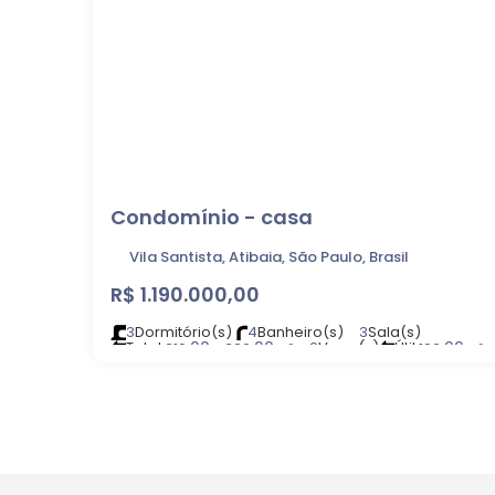
Condomínio - casa
Vila Santista, Atibaia, São Paulo, Brasil
R$
1.190.000,00
3
Dormitório(s)
4
Banheiro(s)
3
Sala(s)
Total:
.00
.00
2
Vaga(s)
Útil:
.00
319
~ 320
m²
192
m²
Terreno:
.00
320
m²