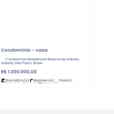
Condomínio - casa
Condomínio Residencial Reserva de Atibaia,
Atibaia, São Paulo, Brasil
R$
1.200.000,00
3
Dormitório(s)
3
Banheiro(s)
2
Sala(s)
1
Suíte(s)
2
Vaga(s)
Útil:
.00
138
m²
Terreno:
.00
360
m²