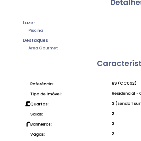
Detalhe
Lazer
Piscina
Destaques
Área Gourmet
Característ
89
(CC092)
Referência:
Residencial
»
C
Tipo de Imóvel:
3 (sendo 1 suí
Quartos:
2
Salas:
3
Banheiros:
2
Vagas: