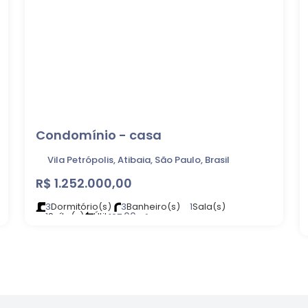
Condomínio - casa
Vila Petrópolis, Atibaia, São Paulo, Brasil
R$
1.252.000,00
3
Dormitório(s)
3
Banheiro(s)
1
Sala(s)
1
Suíte(s)
Útil:
.00
167
m²