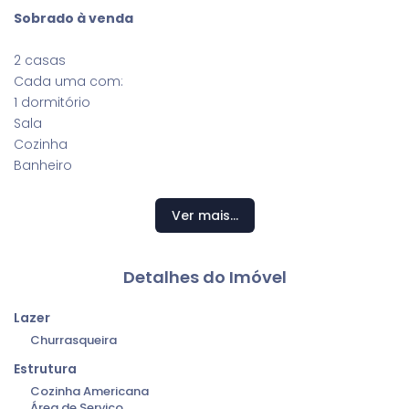
Sobrado à venda
2 casas
Cada uma com:
1 dormitório
Sala
Cozinha
Banheiro
Área de serviço fechada
Ver mais...
Jardim
Vaga de garagem para 2 carros
Detalhes do Imóvel
Imóvel localizado em parte alta do bairro, proporciona
uma vista livre para a cidade
Lazer
Churrasqueira
Estrutura
Cozinha Americana
Área de Serviço