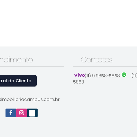
endimento
Contatos
(11) 9.9858-5858
(1
ral do Cliente
5858
imobiliariacampus.com.br