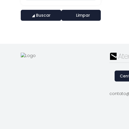
Buscar
Limpar
At
Cent
contato@