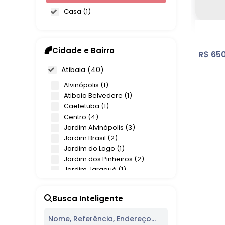
Casa (1)
Cidade e Bairro
R$
650
Atibaia (40)
Alvinópolis (1)
Atibaia Belvedere (1)
Caetetuba (1)
Centro (4)
Jardim Alvinópolis (3)
Jardim Brasil (2)
Jardim do Lago (1)
Ress
Jardim dos Pinheiros (2)
Jardim Jaraguá (1)
Jardim Maristela (1)
Res
Jardim Paraíso da Usina (1)
2
Dorm
Busca Inteligente
Jardim Paulista (5)
6
Vag
Loteamento Nova Atibaia (1)
Loteamento Vale das Flores (1)