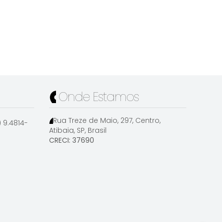
Onde Estamos
Rua Treze de Maio
,
297
,
Centro
,
1) 9.4814-
Atibaia
,
SP
,
Brasil
CRECI: 37690