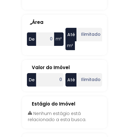
Área
Até
m²
De
m²
Valor do Imóvel
De
Até
Estágio do Imóvel
Nenhum estágio está
relacionado a esta busca.