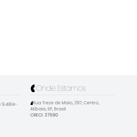
Onde Estamos
Rua Treze de Maio
,
297
,
Centro
,
1) 9.4814-
Atibaia
,
SP
,
Brasil
CRECI: 37690