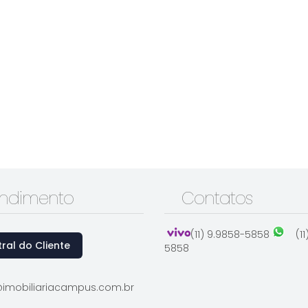
endimento
Contatos
(11) 9.9858-5858
(1
ral do Cliente
5858
imobiliariacampus.com.br