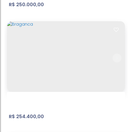
R$
250.000,00
Jd Paulista - terreno - ref: TE026
Jardim do Lago
,
Atibaia
,
São Paulo
,
Brasil
571
m²
Terreno:
15
m
Frente:
.00
.00
R$
254.400,00