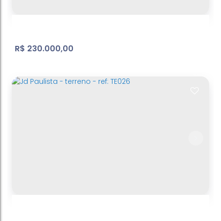
440
m²
Terreno:
.00
R$
230.000,00
Nova Atibaia | Terreno
Nova Cerejeira
,
Atibaia
,
São Paulo
,
Brasil
261
m²
Útil:
.15