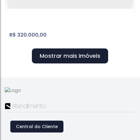
361
m²
Terreno:
.54
R$
320.000,00
Mostrar mais Imóveis
Village de Atibaia | Terreno em
condomínio fechado
Atendimento
Loteamento Village de Atibaia
,
Atibaia
,
São Paulo
,
Brasil
980
m²
Terreno:
.00
Central do Cliente