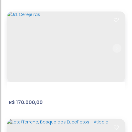
Jd. Estancia Brasil - terreno - ref: TE098
Jardim Estância Brasil
,
Atibaia
,
São Paulo
,
Brasil
1000
m²
Terreno:
50
m
Fundos:
20
m
Frente:
.00
.00
.00
R$
170.000,00