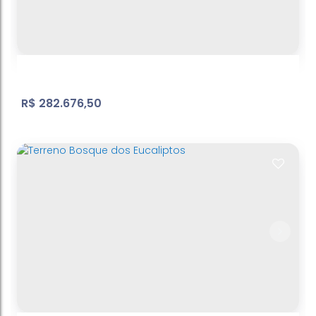
Vila Carrão
,
São Paulo
,
São Paulo
,
Brasil
2
Dormitório(s)
1
Banheiro(s)
1
Sala(s)
37
m²
Útil:
.00
R$
282.676,50
Terreno
Bosque dos Eucalíptos
,
Atibaia
,
São Paulo
,
Brasil
600
m²
Terreno:
.00