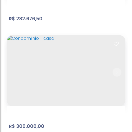
R$
282.676,50
Terreno Bosque dos Eucaliptos
Bosque dos Eucalíptos
,
Atibaia
,
São Paulo
,
Brasil
600
m²
Terreno:
.00
R$
300.000,00