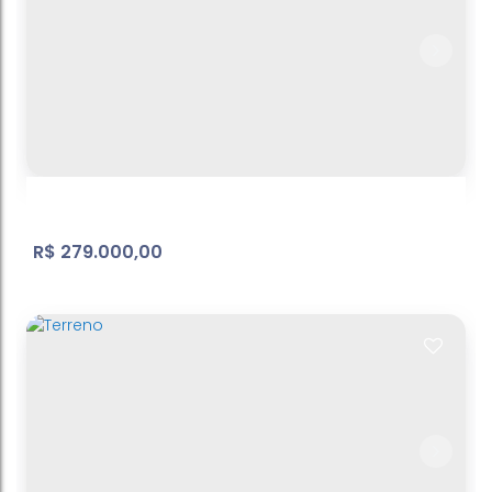
Belvedere
Atibaia Belvedere
,
Atibaia
,
São Paulo
,
Brasil
1278
m²
Terreno:
.11
R$
279.000,00
Vila Carrão | Apartamento