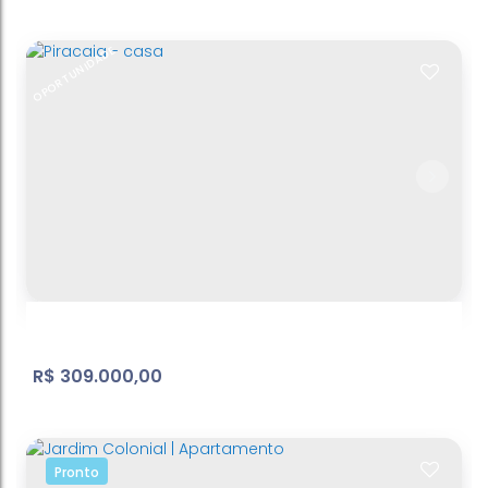
OPORTUNIDADE
Condomínio - casa
Atibaia Belvedere
,
Atibaia
,
São Paulo
,
Brasil
2
Dormitório(s)
2
Banheiro(s)
1
Sala(s)
2
Vaga(s)
R$
309.000,00
Pronto