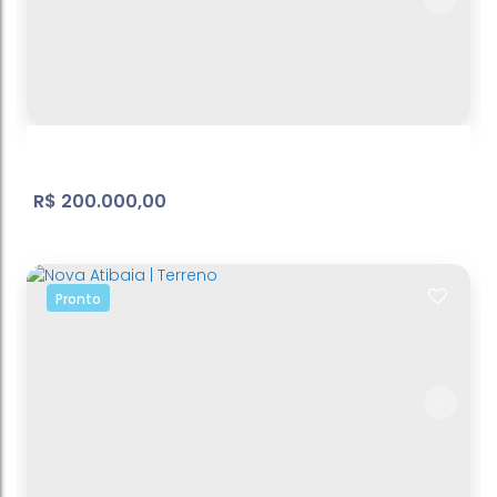
Lote/Terreno, Bosque dos Eucalíptos -
Atibaia
Bosque dos Eucalíptos
,
Atibaia
,
São Paulo
,
Brasil
412
m²
Terreno:
.63
R$
200.000,00
Pronto
Belvedere - terreno - ref: TE099
Atibaia Belvedere
,
Atibaia
,
São Paulo
,
Brasil