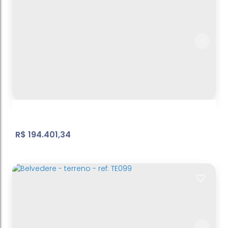
Jd. Cerejeiras
Nova Cerejeira
,
Atibaia
,
São Paulo
,
Brasil
176
m²
Terreno:
.00
R$
194.401,34