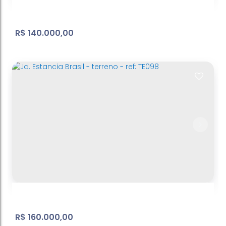
R$
140.000,00
Belvedere
Atibaia Belvedere
,
Atibaia
,
São Paulo
,
Brasil
499
m²
Terreno:
.00
R$
160.000,00