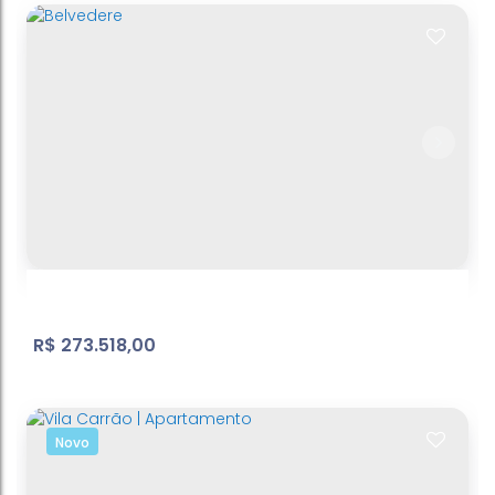
Braganca
Condomínio Residencial Sunset Village
,
Bragança
Paulista
,
São Paulo
,
Brasil
324
m²
Terreno:
.00
R$
273.518,00
Novo