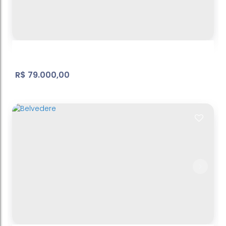
R$
79.000,00
Belvedere
Jardim Brasil
,
Atibaia
,
São Paulo
,
Brasil
296
m²
Terreno:
36
m
Fundos:
8
m
Frente:
.00
.00
.25