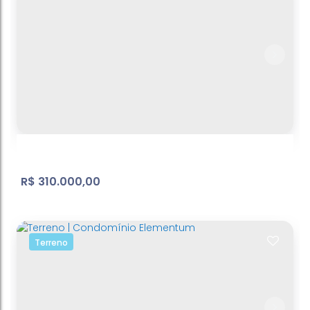
Piracaia - casa
Batatuba
,
3
Dormitório(s)
1
Banheiro(s)
2
Sala(s)
314
m²
Total:
3
Vaga(s)
79
m²
Útil:
.00
.00
314
m²
Terreno:
.00
R$
310.000,00
Terreno