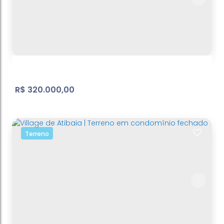
Jardim Colonial | Apartamento
Jardim Colonial
,
Atibaia
,
São Paulo
,
Brasil
2
Dormitório(s)
1
Banheiro(s)
1
Sala(s)
1
Vaga(s)
58
m²
Útil:
.00
R$
320.000,00
Terreno
Terreno | Condomínio Elementum
Cachoeira
,
Atibaia
,
São Paulo
,
Brasil