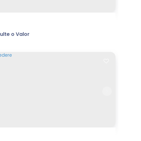
lte o Valor
ndominio
ntro
,
Bom Jesus dos Perdões
,
São Paulo
,
Brasil
m²
Terreno:
.00