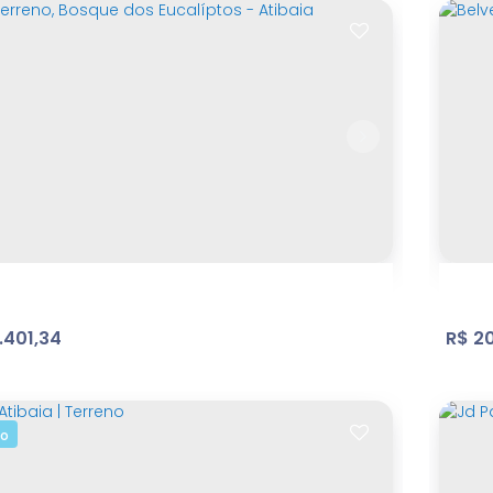
stancia Brasil - terreno - ref: TE098
Jd.
im Estância Brasil
,
Atibaia
,
São Paulo
,
Brasil
No
m²
Terreno:
50
m
Fundos:
20
m
Frente:
176
00
.00
.00
.
.401,34
R$
20
to