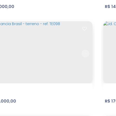
000,00
R$
14
edere
Bel
im Brasil
,
Atibaia
,
São Paulo
,
Brasil
At
m²
Terreno:
36
m
Fundos:
8
m
Frente:
499
.00
.25
.000,00
R$
17