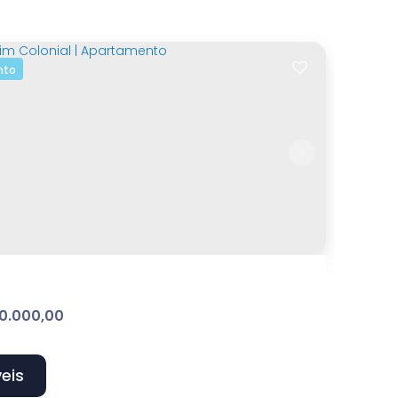
nto
domínio - casa
ibaia Belvedere
,
Atibaia
,
São Paulo
,
Brasil
rmitório(s)
2
Banheiro(s)
1
Sala(s)
2
Vaga(s)
0.000,00
eis