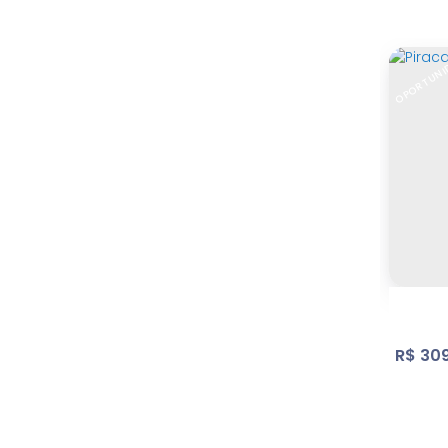
OPORTUNI
Terr
Bos
600
.0
R$
309