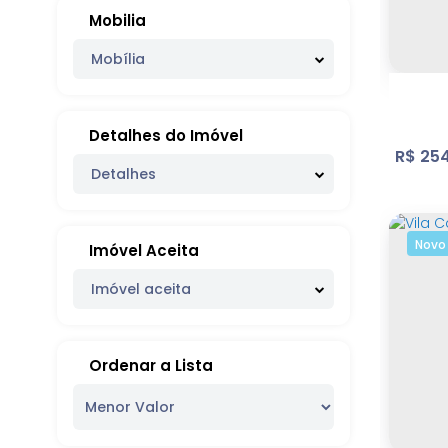
Mobilia
Nov
Mobília
261
.15
Detalhes do Imóvel
R$
254
Detalhes
Novo
Imóvel Aceita
Imóvel aceita
Bra
Ordenar a Lista
Con
Paulis
324
.00