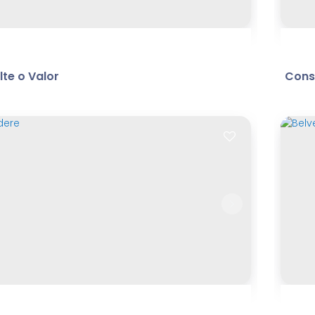
te o Valor
Consu
dos - sitio
Co
Ce
689