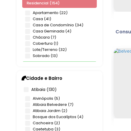
Residencial (154)
Apartamento (22)
Casa (41)
Casa de Condomínio (34)
Casa Geminada (4)
Consul
Chácara (7)
Cobertura (1)
Lote/Terreno (32)
Sobrado (13)
Rural (3)
Sítio (3)
Cidade e Bairro
Comercial (1)
Atibaia (130)
Cane
Prédio (1)
Alvinópolis (5)
Atibaia Belvedere (7)
Atibaia Jardim (2)
Bosque dos Eucalíptos (4)
Cachoeira (2)
Caetetuba (3)