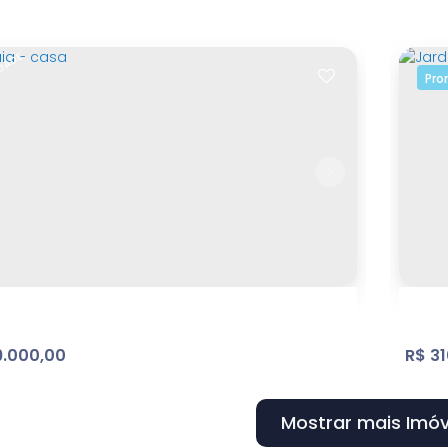
DADE
Pro
eno Bosque dos Eucaliptos
Con
que dos Eucalíptos
,
Atibaia
,
São Paulo
,
Brasil
At
m²
Terreno:
2
Do
0
.000,00
R$
31
Mostrar mais Imóv