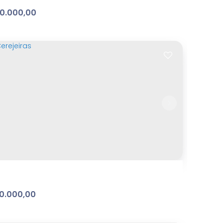
0.000,00
vedere
ibaia Belvedere
,
Atibaia
,
São Paulo
,
Brasil
m²
Terreno:
.00
0.000,00