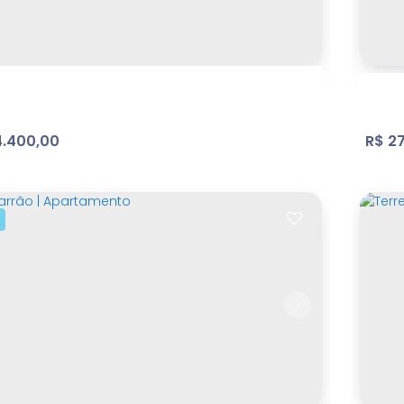
a Cerejeira
,
Atibaia
,
São Paulo
,
Brasil
Ja
m²
Útil:
571
.
.400,00
R$
27
ganca
Bel
domínio Residencial Sunset Village
,
Bragança
At
ta
,
São Paulo
,
Brasil
127
m²
Terreno: