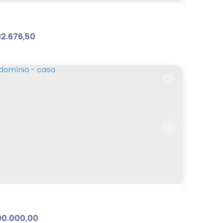
2.676,50
reno
sque dos Eucalíptos
,
Atibaia
,
São Paulo
,
Brasil
m²
Terreno:
.00
0.000,00