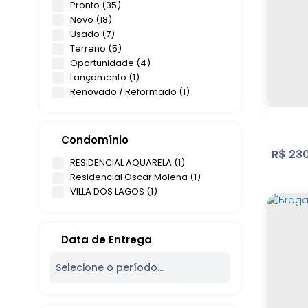
Vila Gardênia (2)
Pronto (35)
Vila Junqueira (2)
Novo (18)
Vila Petrópolis (2)
Usado (7)
Vila Santista (2)
Lote
Terreno (5)
Vitória Régia (1)
Atib
Oportunidade (4)
Vivejo 1 (1)
Bos
Lançamento (1)
Renovado / Reformado (1)
Bom Jesus dos Perdões (3)
412
.63
Centro (2)
Jardim Santa Fé (1)
Condomínio
R$
230
Bragança Paulista (2)
RESIDENCIAL AQUARELA (1)
Residencial Oscar Molena (1)
Condomínio Residencial Sunset Village (1)
VILLA DOS LAGOS (1)
Jardim Bela Vista (1)
(1)
Batatuba (1)
Data de Entrega
São Paulo (1)
Vila Carrão (1)
Nova