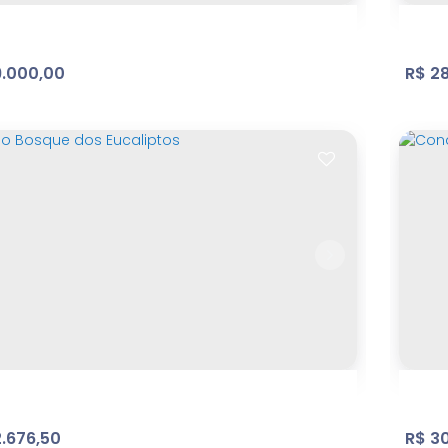
.000,00
R$
28
 Carrão | Apartamento
Ter
a Carrão
,
São Paulo
,
São Paulo
,
Brasil
Bo
itório(s)
1
Banheiro(s)
1
Sala(s)
37
m²
Útil:
600
.00
.676,50
R$
30