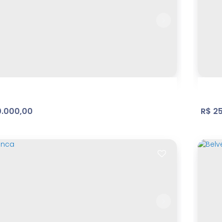
/Terreno, Bosque dos Eucalíptos -
Bel
aia
que dos Eucalíptos
,
Atibaia
,
São Paulo
,
Brasil
At
m²
Terreno:
440
.000,00
R$
25
 Atibaia | Terreno
Jd 