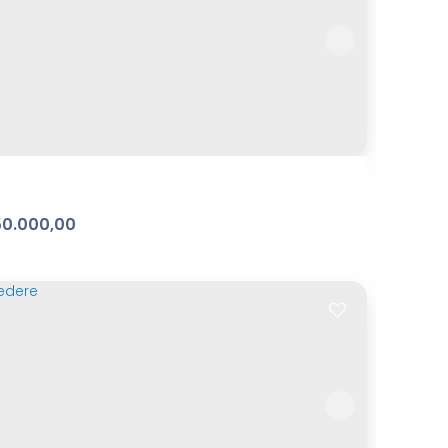
vedere - terreno - ref: TE099
ibaia Belvedere
,
Atibaia
,
São Paulo
,
Brasil
m²
Terreno:
.00
0.000,00
Paulista - terreno - ref: TE026