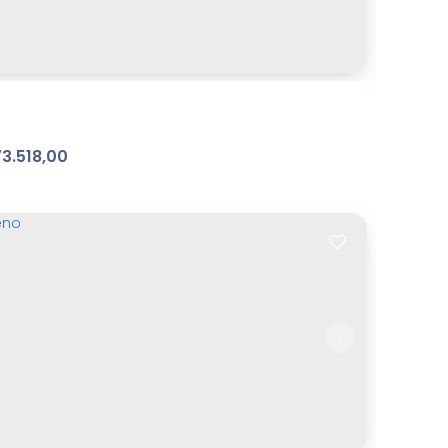
rdim do Lago
,
Atibaia
,
São Paulo
,
Brasil
m²
Terreno:
15
m
Frente:
00
.00
3.518,00
vedere
ibaia Belvedere
,
Atibaia
,
São Paulo
,
Brasil
8
m²
Terreno:
.11