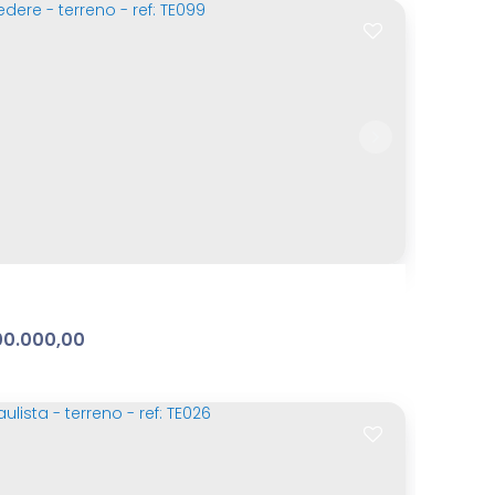
 Cerejeiras
va Cerejeira
,
Atibaia
,
São Paulo
,
Brasil
m²
Terreno:
00
0.000,00