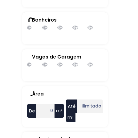
Banheiros
1+
2+
3+
4+
5+
Vagas de Garagem
1+
2+
3+
4+
5+
Área
Até
m²
De
m²