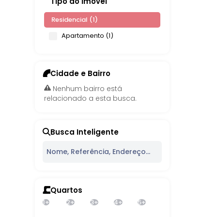
Tipo do Imóvel
Residencial (1)
Apartamento (1)
Cidade e Bairro
Nenhum bairro está
relacionado a esta busca.
Busca Inteligente
Quartos
1+
2+
3+
4+
5+