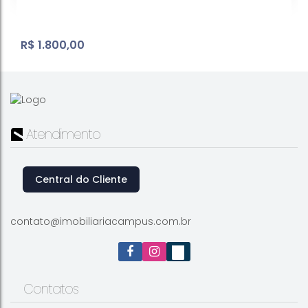
R$
1.800,00
Atendimento
Central do Cliente
Sala Comercial | Alvinopolis
Alvinópolis
,
Atibaia
,
São Paulo
,
Brasil
contato@imobiliariacampus.com.br
2
Banheiro(s)
1
Sala(s)
80
m²
Útil:
.00
Contatos