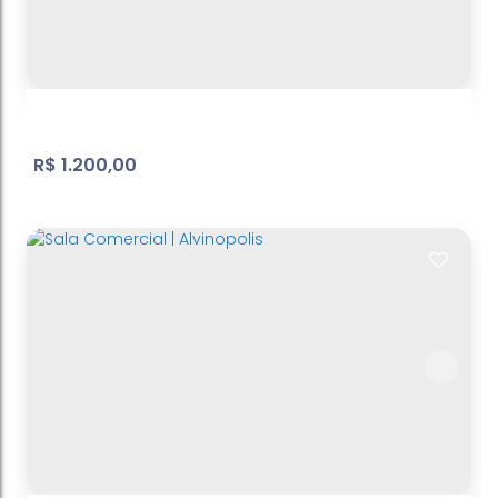
R$
1.200,00
Salas - Vila Junqueira
Vila Junqueira
,
Atibaia
,
São Paulo
,
Brasil