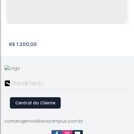
R$
1.200,00
Atendimento
Central do Cliente
Alvinópolis
Alvinópolis
,
Atibaia
,
São Paulo
,
Brasil
contato@imobiliariacampus.com.br
1
Banheiro(s)